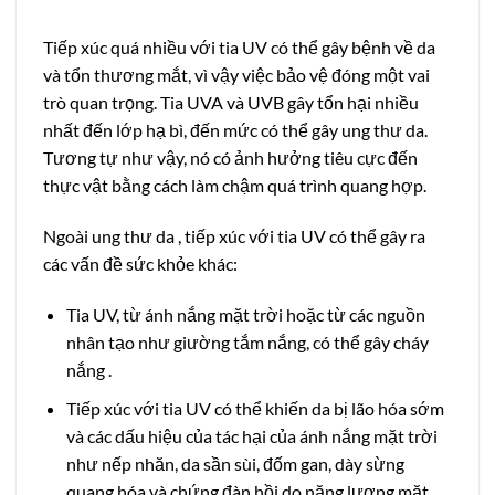
Tiếp xúc quá nhiều với tia UV có thể gây bệnh về da
và tổn thương mắt, vì vậy việc bảo vệ đóng một vai
trò quan trọng. Tia UVA và UVB gây tổn hại nhiều
nhất đến lớp hạ bì, đến mức có thể gây ung thư da.
Tương tự như vậy, nó có ảnh hưởng tiêu cực đến
thực vật bằng cách làm chậm quá trình quang hợp.
Ngoài ung thư da , tiếp xúc với tia UV có thể gây ra
các vấn đề sức khỏe khác:
Tia UV, từ ánh nắng mặt trời hoặc từ các nguồn
nhân tạo như giường tắm nắng, có thể gây cháy
nắng .
Tiếp xúc với tia UV có thể khiến da bị lão hóa sớm
và các dấu hiệu của tác hại của ánh nắng mặt trời
như nếp nhăn, da sần sùi, đốm gan, dày sừng
quang hóa và chứng đàn hồi do năng lượng mặt