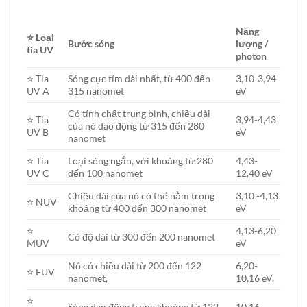
Năng
⭐ Loại
Bước sóng
lượng /
tia UV
photon
⭐ Tia
Sóng cực tím dài nhất, từ 400 đến
3,10-3,94
UV A
315 nanomet
eV
Có tính chất trung bình, chiều dài
⭐ Tia
3,94-4,43
của nó dao động từ 315 đến 280
UV B
eV
nanomet
⭐ Tia
Loại sóng ngắn, với khoảng từ 280
4,43-
UV C
đến 100 nanomet
12,40 eV
C
hiều dài của nó có thể nằm trong
3,10 -4,13
⭐ NUV
khoảng từ 400 đến 300 nanomet
eV
⭐
4,13-6,20
Có độ dài từ 300 đến 200 nanomet
MUV
eV
Nó có chiều dài từ 200 đến 122
6,20-
⭐ FUV
nanomet,
10,16 eV.
⭐
Sóng dao động trong khoảng từ 122
10,16-