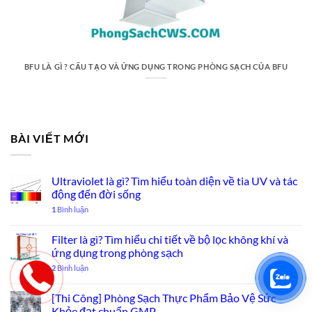
BFU LÀ GÌ ? CẤU TẠO VÀ ỨNG DỤNG TRONG PHÒNG SẠCH CỦA BFU
BÀI VIẾT MỚI
Ultraviolet là gì? Tìm hiểu toàn diện về tia UV và tác
động đến đời sống
1
Bình luận
Filter là gì? Tìm hiểu chi tiết về bộ lọc không khí và
ứng dụng trong phòng sạch
2
Bình luận
[Thi Công] Phòng Sạch Thực Phẩm Bảo Vệ Sức
Khỏe đạt chuẩn GMP