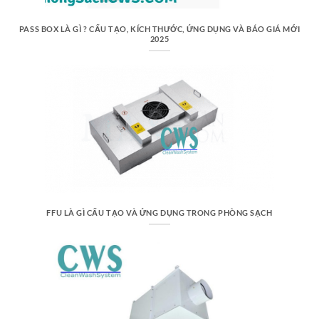
PASS BOX LÀ GÌ ? CẤU TẠO, KÍCH THƯỚC, ỨNG DỤNG VÀ BÁO GIÁ MỚI
2025
FFU LÀ GÌ CẤU TẠO VÀ ỨNG DỤNG TRONG PHÒNG SẠCH