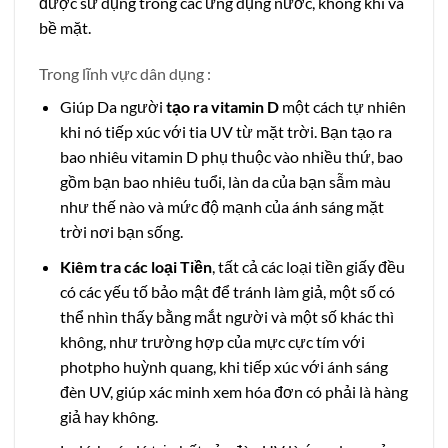
được sử dụng trong các ứng dụng nước, không khí và
bề mặt.
Trong lĩnh vực dân dụng :
Giúp Da người
tạo ra vitamin D
một cách tự nhiên
khi nó tiếp xúc với tia UV từ mặt trời. Bạn tạo ra
bao nhiêu vitamin D phụ thuộc vào nhiều thứ, bao
gồm bạn bao nhiêu tuổi, làn da của bạn sẫm màu
như thế nào và mức độ mạnh của ánh sáng mặt
trời nơi bạn sống.
Kiêm tra các loại Tiền
, tất cả các loại tiền giấy đều
có các yếu tố bảo mật để tránh làm giả, một số có
thể nhìn thấy bằng mắt người và một số khác thì
không, như trường hợp của mực cực tím với
photpho huỳnh quang, khi tiếp xúc với ánh sáng
đèn UV, giúp xác minh xem hóa đơn có phải là hàng
giả hay không.