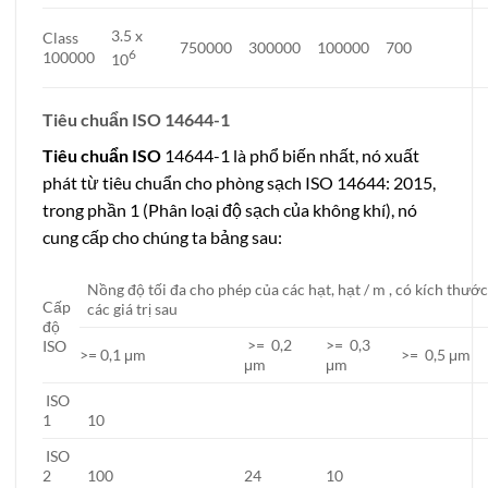
3.5 x
Class
750000
300000
100000
700
6
100000
10
Tiêu chuẩn ISO 14644-1
Tiêu chuẩn ISO
14644-1 là phổ biến nhất, nó xuất
phát từ tiêu chuẩn cho phòng sạch ISO 14644: 2015,
trong phần 1 (Phân loại độ sạch của không khí), nó
cung cấp cho chúng ta bảng sau:
Nồng độ tối đa cho phép của các hạt, hạt / m , có kích thư
Cấp
các giá trị sau
độ
>= 0,2
>= 0,3
ISO
>= 0,1 μm
>= 0,5 μm
μm
μm
ISO
1
10
ISO
2
100
24
10