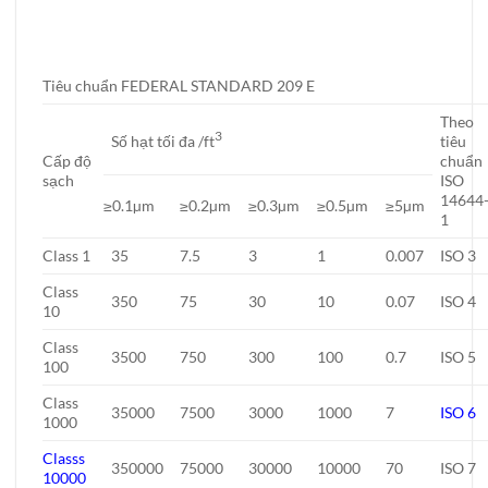
Tiêu chuẩn FEDERAL STANDARD 209 E
Theo
3
Số hạt tối đa /ft
tiêu
Cấp độ
chuẩn
sạch
ISO
14644
≥0.1µm
≥0.2µm
≥0.3µm
≥0.5µm
≥5µm
1
Class 1
35
7.5
3
1
0.007
ISO 3
Class
350
75
30
10
0.07
ISO 4
10
Class
3500
750
300
100
0.7
ISO 5
100
Class
35000
7500
3000
1000
7
ISO 6
1000
Classs
350000
75000
30000
10000
70
ISO 7
10000