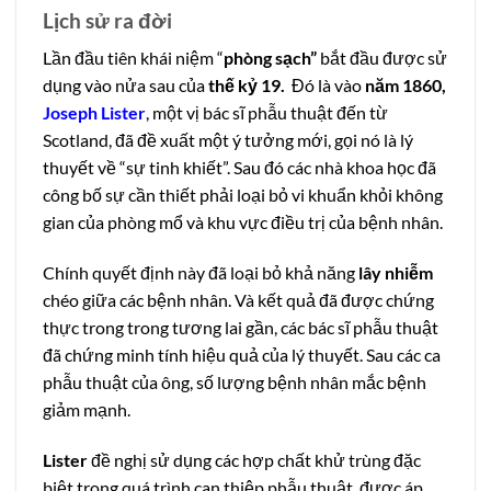
Lịch sử ra đời
Lần đầu tiên khái niệm “
phòng sạch”
bắt đầu được sử
dụng vào nửa sau của
thế kỷ 19.
Đó là vào
năm 1860,
Joseph Lister
, một vị bác sĩ phẫu thuật đến từ
Scotland, đã đề xuất một ý tưởng mới, gọi nó là lý
thuyết về “sự tinh khiết”. Sau đó các nhà khoa học đã
công bố sự cần thiết phải loại bỏ vi khuẩn khỏi không
gian của phòng mổ và khu vực điều trị của bệnh nhân.
Chính quyết định này đã loại bỏ khả năng
lây nhiễm
chéo giữa các bệnh nhân. Và kết quả đã được chứng
thực trong trong tương lai gần, các bác sĩ phẫu thuật
đã chứng minh tính hiệu quả của lý thuyết. Sau các ca
phẫu thuật của ông, số lượng bệnh nhân mắc bệnh
giảm mạnh.
Lister
đề nghị sử dụng các hợp chất khử trùng đặc
biệt trong quá trình can thiệp phẫu thuật, được áp