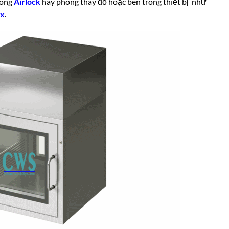
rong
Airlock
hay phòng thay đồ hoặc bên trong thiết bị như
ox
.