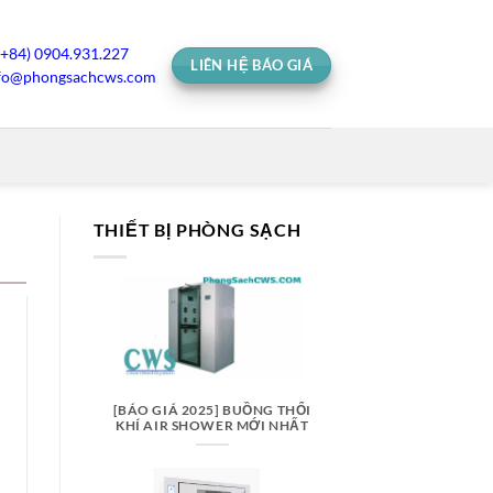
(+84) 0904.931.227
LIÊN HỆ BÁO GIÁ
fo@phongsachcws.com
THIẾT BỊ PHÒNG SẠCH
[BÁO GIÁ 2025] BUỒNG THỔI
KHÍ AIR SHOWER MỚI NHẤT