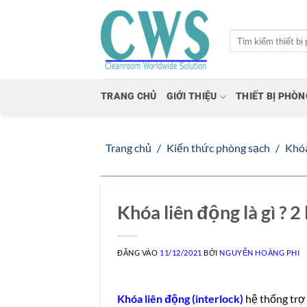
Bỏ
qua
nội
dung
TRANG CHỦ
GIỚI THIỆU
THIẾT BỊ PHÒ
Trang chủ
/
Kiến thức phòng sạch
/
Khóa
Khóa liên động là gì ? 2
ĐĂNG VÀO
11/12/2021
BỞI
NGUYỄN HOÀNG PHI
Khóa liên động (interlock)
hệ thống
trợ