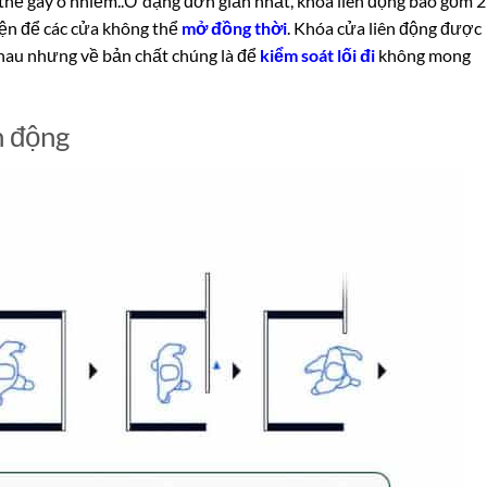
thể gây ô nhiễm..
Ở dạng đơn giản nhất, khóa liên động bao gồm 2
ện để các cửa không thể
mở đồng thời
. Khóa cửa liên động được
hau nhưng về bản chất chúng là để
kiểm soát lối đi
không mong
n động