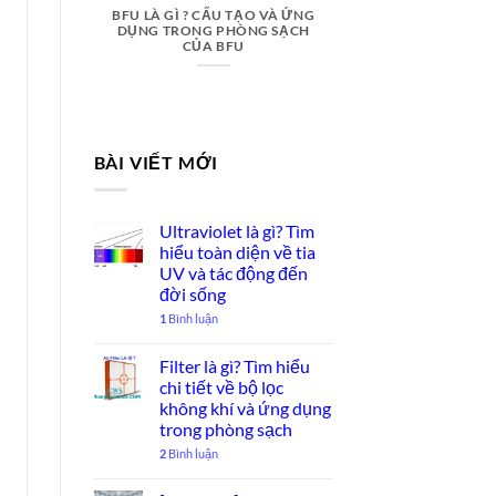
BFU LÀ GÌ ? CẤU TẠO VÀ ỨNG
DỤNG TRONG PHÒNG SẠCH
CỦA BFU
BÀI VIẾT MỚI
Ultraviolet là gì? Tìm
hiểu toàn diện về tia
UV và tác động đến
đời sống
1
Bình luận
Filter là gì? Tìm hiểu
chi tiết về bộ lọc
không khí và ứng dụng
trong phòng sạch
2
Bình luận