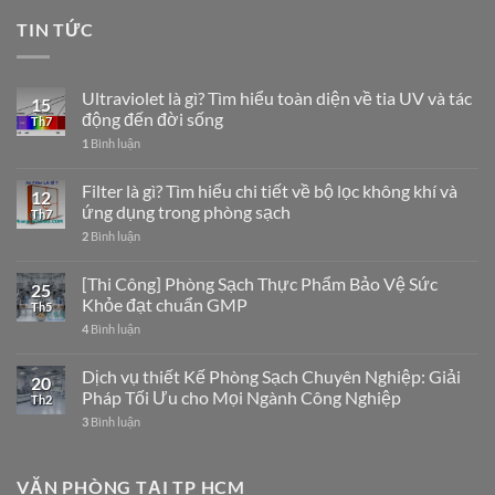
TIN TỨC
Ultraviolet là gì? Tìm hiểu toàn diện về tia UV và tác
15
động đến đời sống
Th7
1
Bình luận
Filter là gì? Tìm hiểu chi tiết về bộ lọc không khí và
12
ứng dụng trong phòng sạch
Th7
2
Bình luận
[Thi Công] Phòng Sạch Thực Phẩm Bảo Vệ Sức
25
Khỏe đạt chuẩn GMP
Th5
4
Bình luận
Dịch vụ thiết Kế Phòng Sạch Chuyên Nghiệp: Giải
20
Pháp Tối Ưu cho Mọi Ngành Công Nghiệp
Th2
3
Bình luận
VĂN PHÒNG TẠI TP HCM