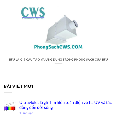
BFU LÀ GÌ ? CẤU TẠO VÀ ỨNG DỤNG TRONG PHÒNG SẠCH CỦA BFU
BÀI VIẾT MỚI
Ultraviolet là gì? Tìm hiểu toàn diện về tia UV và tác
động đến đời sống
1
Bình luận