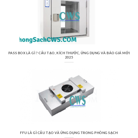
PASS BOX LÀ GÌ ? CẤU TẠO, KÍCH THƯỚC, ỨNG DỤNG VÀ BÁO GIÁ MỚI
2025
FFU LÀ GÌ CẤU TẠO VÀ ỨNG DỤNG TRONG PHÒNG SẠCH